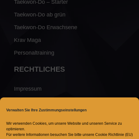
Taekwon-Do – Starter
Taekwon-Do ab grün
Taekwon-Do Erwachsene
Krav Maga
Personaltraining
RECHTLICHES
Impressum
Datenschutzerklärung
Verwalten Sie Ihre Zustimmungseinstellungen
Cookie Policy (EU)
Wir verwenden Cookies, um unsere Website und unseren Service zu
optimieren.
Probestunde buchen
Für weitere Informationen besuchen Sie bitte unsere Cookie Richtlinie (EU)