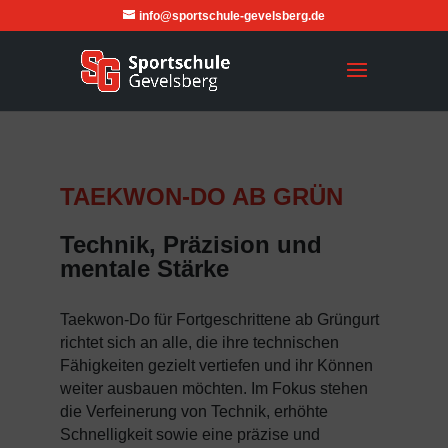
info@sportschule-gevelsberg.de
TAEKWON-DO AB GRÜN
Technik, Präzision und
mentale Stärke
Taekwon-Do für Fortgeschrittene ab Grüngurt
richtet sich an alle, die ihre technischen
Fähigkeiten gezielt vertiefen und ihr Können
weiter ausbauen möchten. Im Fokus stehen
die Verfeinerung von Technik, erhöhte
Schnelligkeit sowie eine präzise und