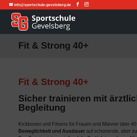
info@sportschule-gevelsberg.de
Fit & Strong 40+
Fit & Strong 40+
Sicher trainieren mit ärztli
Begleitung
Kickboxen und Fitness für Frauen und Männer über 4
Beweglichkeit und Ausdauer
auf schonende, aber zug