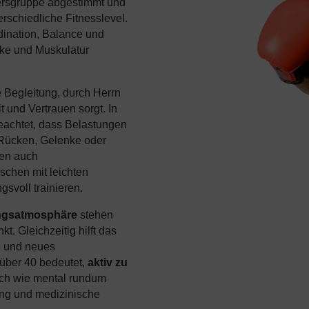
ltersgruppe abgestimmt und
rschiedliche Fitnesslevel.
ination, Balance und
nke und Muskulatur
e Begleitung, durch Herrn
it und Vertrauen sorgt. In
eachtet, dass Belastungen
e Rücken, Gelenke oder
nen auch
schen mit leichten
svoll trainieren.
ingsatmosphäre
stehen
t. Gleichzeitig hilft das
n und neues
 über 40 bedeutet,
aktiv zu
ich wie mental rundum
tung und medizinische