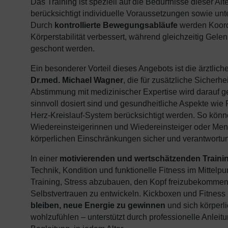
Das Training ist speziell auf die Bedürfnisse dieser A
berücksichtigt individuelle Voraussetzungen sowie unte
Durch
kontrollierte Bewegungsabläufe
werden Koord
Körperstabilität verbessert, während gleichzeitig Gele
geschont werden.
Ein besonderer Vorteil dieses Angebots ist die ärztlich
Dr.med. Michael Wagner
, die für zusätzliche Sicherhe
Abstimmung mit medizinischer Expertise wird darauf g
sinnvoll dosiert sind und gesundheitliche Aspekte wi
Herz-Kreislauf-System berücksichtigt werden. So kön
Wiedereinsteigerinnen und Wiedereinsteiger oder Men
körperlichen Einschränkungen sicher und verantwortung
In einer
motivierenden und wertschätzenden Train
Technik, Kondition und funktionelle Fitness im Mittelpunk
Training, Stress abzubauen, den Kopf freizubekomme
Selbstvertrauen zu entwickeln. Kickboxen und Fitness
bleiben, neue Energie zu gewinnen
und sich körperl
wohlzufühlen – unterstützt durch professionelle Anlei