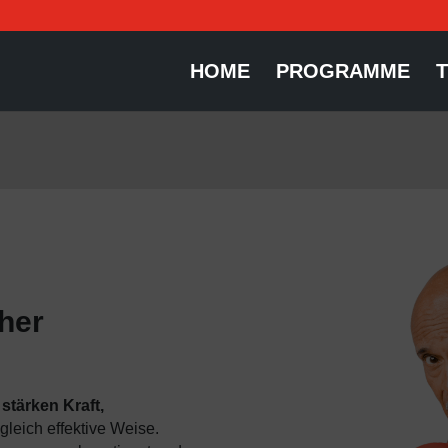
HOME
PROGRAMME
T
cher
0
stärken Kraft,
leich effektive Weise.